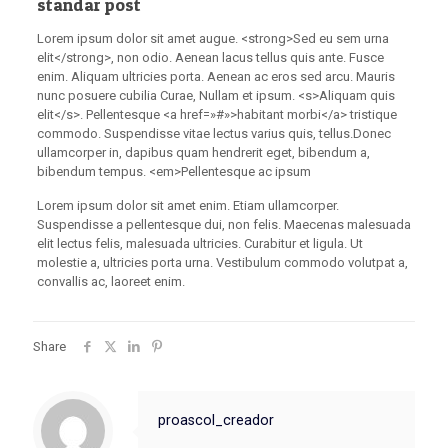
standar post
Lorem ipsum dolor sit amet augue. <strong>Sed eu sem urna
elit</strong>, non odio. Aenean lacus tellus quis ante. Fusce
enim. Aliquam ultricies porta. Aenean ac eros sed arcu. Mauris
nunc posuere cubilia Curae, Nullam et ipsum. <s>Aliquam quis
elit</s>. Pellentesque <a href=»#»>habitant morbi</a> tristique
commodo. Suspendisse vitae lectus varius quis, tellus.Donec
ullamcorper in, dapibus quam hendrerit eget, bibendum a,
bibendum tempus. <em>Pellentesque ac ipsum
Lorem ipsum dolor sit amet enim. Etiam ullamcorper.
Suspendisse a pellentesque dui, non felis. Maecenas malesuada
elit lectus felis, malesuada ultricies. Curabitur et ligula. Ut
molestie a, ultricies porta urna. Vestibulum commodo volutpat a,
convallis ac, laoreet enim.
Share
proascol_creador