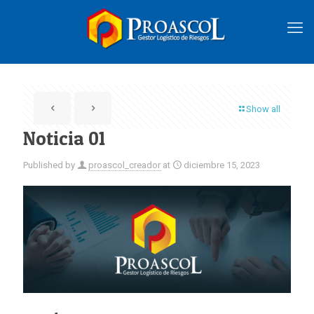
Show all
Noticia 01
Published by
proascol_creador
at
diciembre 15, 2023